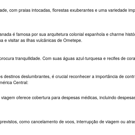
sidade, com praias intocadas, florestas exuberantes e uma variedade i
nada é famosa por sua arquitetura colonial espanhola e charme históri
 e visitar as ilhas vulcânicas de Ometepe.
 procura tranquilidade. Com suas águas azul-turquesa e recifes de co
s destinos deslumbrantes, é crucial reconhecer a importância de con
mérica Central:
viagem oferece cobertura para despesas médicas, incluindo despesas 
previstos, como cancelamento de voos, interrupção de viagem ou atras