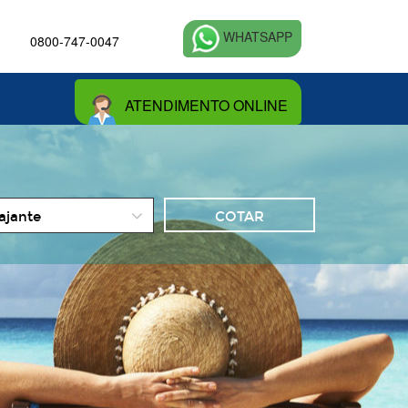
WHATSAPP
0800-747-0047
ATENDIMENTO ONLINE
o
iajante
es