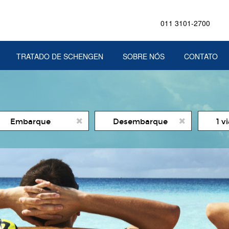
011 3101-2700
TRATADO DE SCHENGEN
SOBRE NÓS
CONTATO
ata
Date
Numer
1 v
e
de
de
icio
Fim
viajant